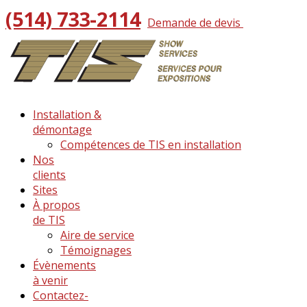
(514) 733-2114
Demande de devis
Installation &
démontage
Compétences de TIS en installation
Nos
clients
Sites
À propos
de TIS
Aire de service
Témoignages
Évènements
à venir
Contactez-